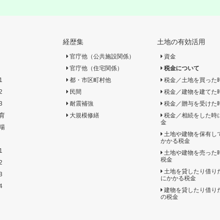
経歴集
土地の有効活用
官庁他（公共施設関係）
資金
官庁他（住宅関係）
税金について
1
都・市区町村他
税金／土地を買った
2
民間
税金／建物を建てた
3
耐震補強
税金／贈与を受けた
育
大規模修繕
税金／相続をした時
金
場
土地や建物を保有し
かかる税金
1
土地や建物を売った
税金
2
土地を貸したり借り
3
にかかる税金
4
建物を貸したり借り
の税金