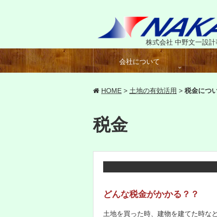
株式会社 中野文一設計
会社について
HOME
>
土地の有効活用
>
税金につ
税金
どんな税金がかかる？？
土地を買った時、建物を建てた時な