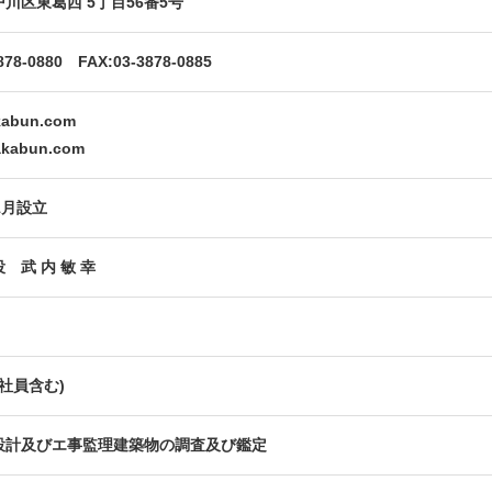
川区東葛西 5丁目56番5号
878-0880 FAX:03-3878-0885
kabun.com
nakabun.com
1月設立
 武 内 敏 幸
約社員含む)
設計及びエ事監理建築物の調査及び鑑定