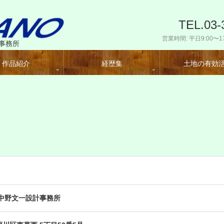
TEL.03-
営業時間: 平日9:00〜17
事務所
作品紹介
経歴集
土地の有効
 中野文一設計事務所