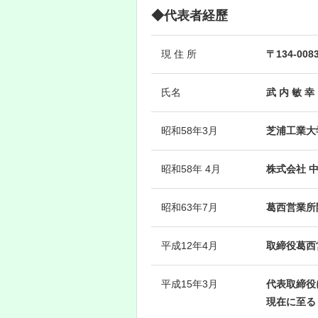
◆代表者経歷
現 住 所
〒134-00
氏名
武 内 敏 幸
昭和58年3月
芝浦工業大
昭和58年 4月
株式会社 
昭和63年7月
葛西営業所
平成12年4月
取締役葛西
平成15年3月
代表取締役
現在に至る