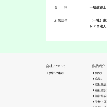
資 格
一級建築士 
所属団体
（一社）東
ＮＰＯ法人
会社について
作品紹介
弊社ご案内
病院1
病院2
福祉施設
福祉施設
福祉施設
学校・体