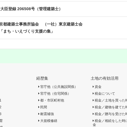
大臣登録 206508号（管理建築士）
京都建築士事務所協会 （一社）東京建築士会
「まち・いえづくり支援の集」
経歴集
土地の有効活用
官庁他（公共施設関係）
資金
官庁他（住宅関係）
税金について
1
都・市区町村他
税金／土地を買った
2
民間
税金／建物を建てた
3
耐震補強
税金／贈与を受けた
育
大規模修繕
税金／相続をした時
金