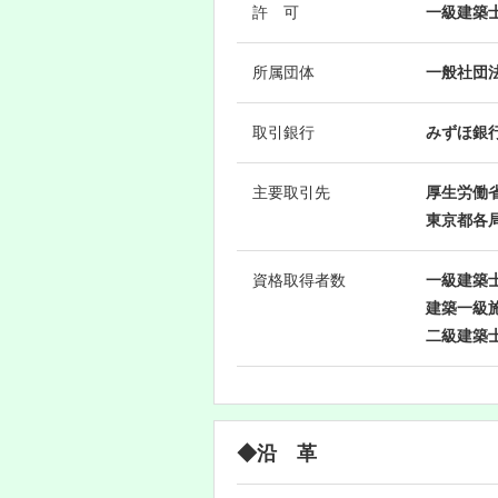
許 可
一級建築士
所属団体
一般社団
取引銀行
みずほ銀行
主要取引先
厚生労働
東京都各
資格取得者数
一級建築士
建築一級施
二級建築士
◆沿 革