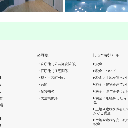
経歴集
土地の有効活用
官庁他（公共施設関係）
資金
官庁他（住宅関係）
税金について
1
都・市区町村他
税金／土地を買った
2
民間
税金／建物を建てた
3
耐震補強
税金／贈与を受けた
育
大規模修繕
税金／相続をした時
金
場
土地や建物を保有し
かかる税金
1
土地や建物を売った
税金
2