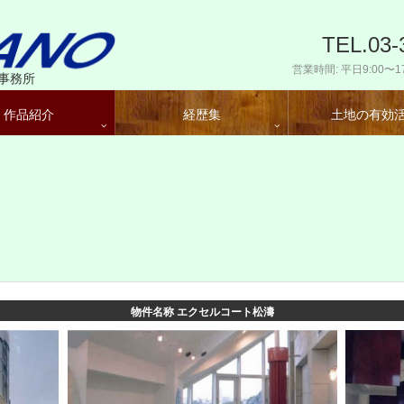
TEL.03-
営業時間: 平日9:00〜17
事務所
作品紹介
経歴集
土地の有効
物件名称 エクセルコート松濤