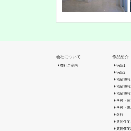
会社について
作品紹介
弊社ご案内
病院1
病院2
福祉施設
福祉施設
福祉施設
学校・体
学校・道
銀行
共同住宅
共同住宅