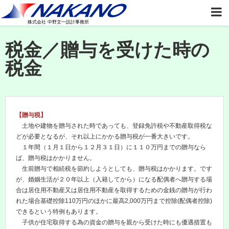
株式会社 中野文一設計事務所
税金／贈与を受けた時の
税金
【贈与税】
土地や建物を贈与された時であっても、登録免許税や不動産取得税な
どが必要となるが、それ以上にかかる贈与税が一番大きいです。
１年間（１月１日から１２月３１日）に１１０万円までの贈与なら
ば、贈与税はかかりません。
生前贈与で相続税を節約しようとしても、贈与税はかかります。です
が、婚姻生活が２０年以上（入籍してから）になる配偶者へ贈与する場
合は居住用不動産又は居住用不動産を取得するための金銭の贈与が行わ
れた場合基礎控除110万円のほかに最高2,000万円まで控除(配偶者控除)
できるという特例もあります。
子供が住宅取得する為の資金の贈与を親から受けた時にも優遇措置も